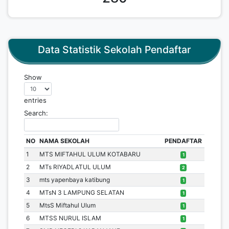
Data Statistik Sekolah Pendaftar
Show
entries
Search:
NO
NAMA SEKOLAH
PENDAFTAR
1
MTS MIFTAHUL ULUM KOTABARU
1
2
MTs RIYADLATUL ULUM
2
3
mts yapenbaya katibung
1
4
MTsN 3 LAMPUNG SELATAN
1
5
MtsS Miftahul Ulum
1
6
MTSS NURUL ISLAM
1